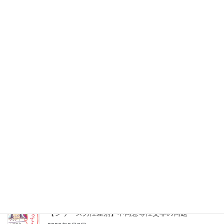
男性解放の会
2025年の国際男性デーのデモを実行するために2025年5月、有志
４人で結成しました。
デモ以外にも男性差別的な法制度や悪習をなくしていくために活
動していきます。
最近の投稿
アメリカで「男性差別」裁判がはじまっている。
2026年8月8日
女性には不同意性交が認められ、男性には認められな
いのは男性差別である。
2026年8月8日
【シリーズ男性差別】不同意等性交罪の問題