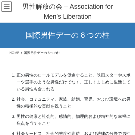
コ
ナ
男性解放の会 – Association for
ン
ビ
Men’s Liberation
テ
ゲ
ン
ー
ツ
シ
国際男性デーの６つの柱
へ
ョ
ス
ン
キ
に
HOME
国際男性デーの６つの柱
ッ
移
プ
動
正の男性のロールモデルを促進すること。映画スターやスポ
ーツ選手のような男性だけでなく、正しくまじめに生活して
いる男性も含まれる
社会、コミュニティ、家族、結婚、育児、および環境への男
性の積極的な貢献を祝うこと
男性の健康と社会的、感情的、物理的および精神的な幸福に
焦点を当てること
社会サービス、社会的態度や期待、および法律の分野で男性